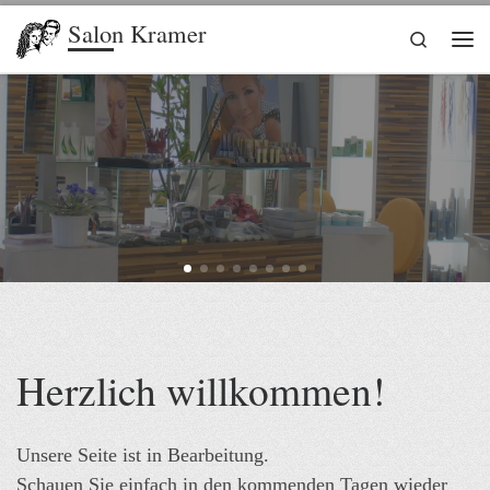
Salon Kramer
Zum Inhalt springen
Search
Me
Herzlich willkommen!
Unsere Seite ist in Bearbeitung.
Schauen Sie einfach in den kommenden Tagen wieder